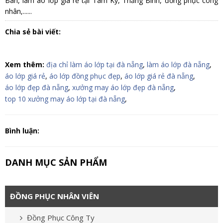
Bàn, làm áo lớp giá rẻ tại Tam Kỳ, Thăng Bình, đồng phục công
nhân,......
Chia sẻ bài viết:
Xem thêm:
địa chỉ làm áo lớp tại đà nẵng
,
làm áo lớp đà nẵng
,
áo lớp giá rẻ
,
áo lớp đồng phục đẹp
,
áo lớp giá rẻ đà nẵng
,
áo lớp đẹp đà nẵng
,
xưởng may áo lớp đẹp đà nẵng
,
top 10 xưởng may áo lớp tại đà nẵng
,
Bình luận:
DANH MỤC SẢN PHẨM
ĐỒNG PHỤC NHÂN VIÊN
Đồng Phục Công Ty