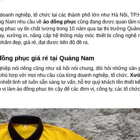
doanh nghiệp, tổ chức tại các thành phố lớn như Hà Nội, TP
ảng Nam nhu cầu về
áo đồng phục
cũng đang được quan tâm rấ
ng phục uy tín chất lượng trong 10 năm qua tại thị trường Quả
, xưởng in, nâng cấp hệ thống máy móc thiết bị công nghệ 
m đẹp, giá rẻ, đạt được tiến độ đề ra.
đồng phục giá rẻ tại Quảng Nam
hiệp nói riêng cũng như xã hội nói chung, đòi hỏi những sả
 phù hợp với mọi nhu cầu của từng doanh nghiệp, tổ chức.
Xưở
nhiệt tình sẽ luôn sẵn sàng tư vấn, hỗ trợ quý khách lên thiết 
n vị làm áo đồng phục tin cậy để các đơn vị, công ty, các tổ chức