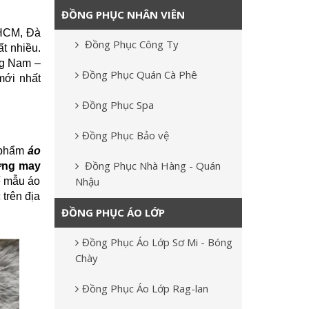
ĐỒNG PHỤC NHÂN VIÊN
.HCM, Đà
Đồng Phục Công Ty
t nhiều.
ng Nam –
Đồng Phục Quán Cà Phê
mới nhất
Đồng Phục Spa
Đồng Phục Bảo vệ
n phẩm
áo
Đồng Phục Nhà Hàng - Quán
ng may
Nhậu
kế mẫu áo
 trên địa
ĐỒNG PHỤC ÁO LỚP
Đồng Phục Áo Lớp Sơ Mi - Bóng
Chày
Đồng Phục Áo Lớp Rag-lan