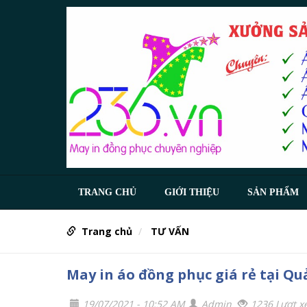
TRANG CHỦ
GIỚI THIỆU
SẢN PHẨM
Trang chủ
TƯ VẤN
May in áo đồng phục giá rẻ tại 
19/07/2021 - 10:52 AM
Admin
1236 Lượt 