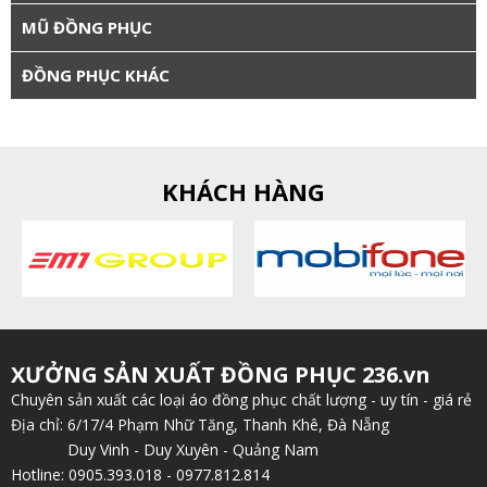
MŨ ĐỒNG PHỤC
ĐỒNG PHỤC KHÁC
KHÁCH HÀNG
XƯỞNG SẢN XUẤT ĐỒNG PHỤC 236.vn
Chuyên sản xuất các loại áo đồng phục chất lượng - uy tín - giá rẻ
Địa chỉ: 6/17/4 Phạm Nhữ Tăng, Thanh Khê, Đà Nẵng
Duy Vinh - Duy Xuyên - Quảng Nam
Hotline: 0905.393.018 - 0977.812.814