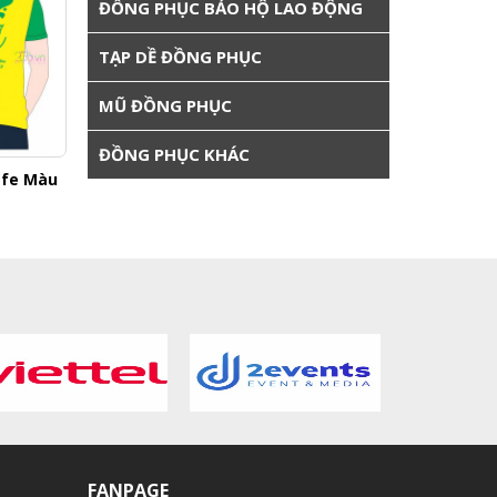
ĐỒNG PHỤC BẢO HỘ LAO ĐỘNG
TẠP DỀ ĐỒNG PHỤC
MŨ ĐỒNG PHỤC
ĐỒNG PHỤC KHÁC
afe Màu
Áo Thun Đồng Phục Quán Cafe Màu
Áo Thun Đ
Xám Ghi Cổ Tròn
Liên hệ
FANPAGE