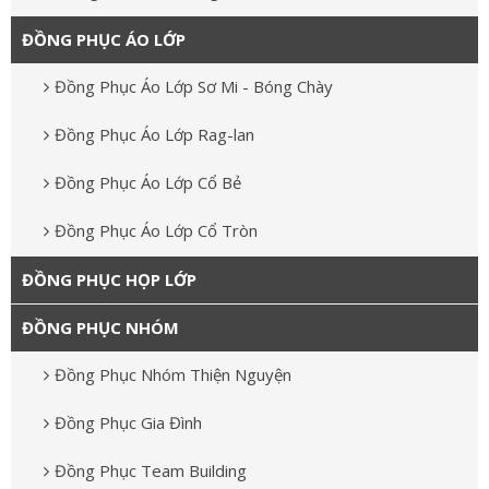
ĐỒNG PHỤC ÁO LỚP
Đồng Phục Áo Lớp Sơ Mi - Bóng Chày
Đồng Phục Áo Lớp Rag-lan
Đồng Phục Áo Lớp Cổ Bẻ
Đồng Phục Áo Lớp Cổ Tròn
ĐỒNG PHỤC HỌP LỚP
ĐỒNG PHỤC NHÓM
Đồng Phục Nhóm Thiện Nguyện
Đồng Phục Gia Đình
Đồng Phục Team Building