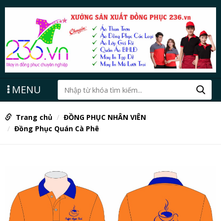
MENU
Trang chủ
ĐỒNG PHỤC NHÂN VIÊN
Đồng Phục Quán Cà Phê