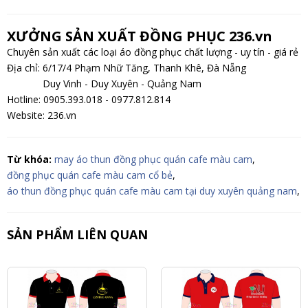
XƯỞNG SẢN XUẤT ĐỒNG PHỤC 236.vn
Chuyên sản xuất các loại áo đồng phục chất lượng - uy tín - giá rẻ
Địa chỉ: 6/17/4 Phạm Nhữ Tăng, Thanh Khê, Đà Nẵng
Duy Vinh - Duy Xuyên - Quảng Nam
Hotline: 0905.393.018 - 0977.812.814
Website: 236.vn
Từ khóa:
may áo thun đồng phục quán cafe màu cam
,
đồng phục quán cafe màu cam cổ bẻ
,
áo thun đồng phục quán cafe màu cam tại duy xuyên quảng nam
,
SẢN PHẨM LIÊN QUAN