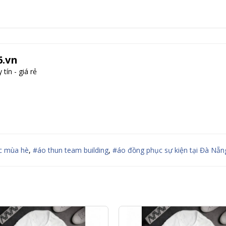
.vn
tín - giá rẻ
c mùa hè
,
#áo thun team building
,
#áo đồng phục sự kiện tại Đà Nẵn