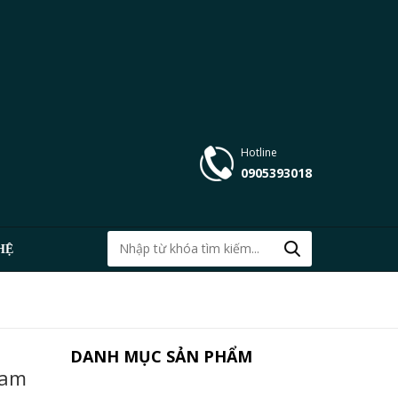
Hotline
0905393018
HỆ
DANH MỤC SẢN PHẨM
eam