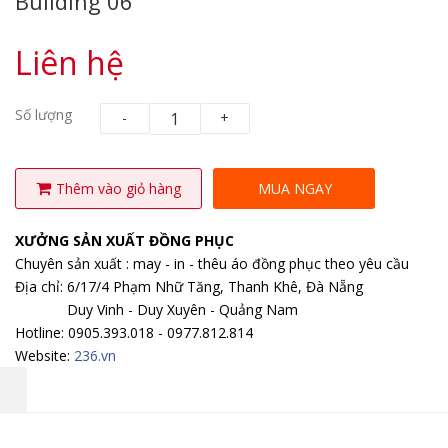
Building 06
Liên hệ
Số lượng
-
+
Thêm vào giỏ hàng
MUA NGAY
XƯỞNG SẢN XUẤT ĐỒNG PHỤC
Chuyên sản xuất : may - in - thêu áo đồng phục theo yêu cầu
Địa chỉ: 6/17/4 Phạm Nhữ Tăng, Thanh Khê, Đà Nẵng
Duy Vinh - Duy Xuyên - Quảng Nam
Hotline: 0905.393.018 - 0977.812.814
Website:
236.vn