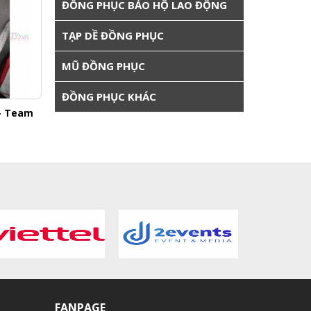
ĐỒNG PHỤC BẢO HỘ LAO ĐỘNG
TẠP DỀ ĐỒNG PHỤC
MŨ ĐỒNG PHỤC
ĐỒNG PHỤC KHÁC
 - Team
Áo Thun Đồng Phục Đi Biển - Team
Áo Thun 
Building - Sự Kiện 12
B
Liên hệ
FANPAGE